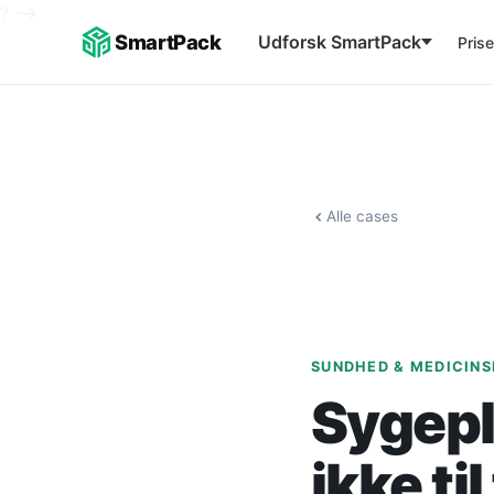
?
-->
SmartPack
Udforsk SmartPack
Prise
Alle cases
SUNDHED & MEDICINS
Sygepl
ikke ti