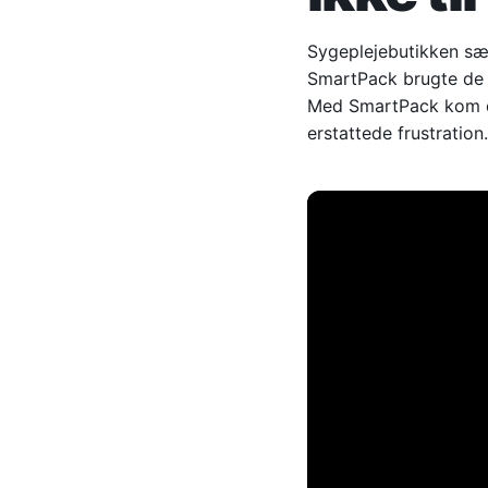
Sygeplejebutikken sæl
SmartPack brugte de m
Med SmartPack kom de 
erstattede frustration