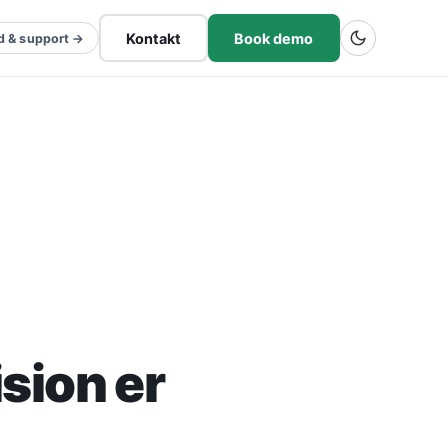
Kontakt
Book demo
d & support →
sion er