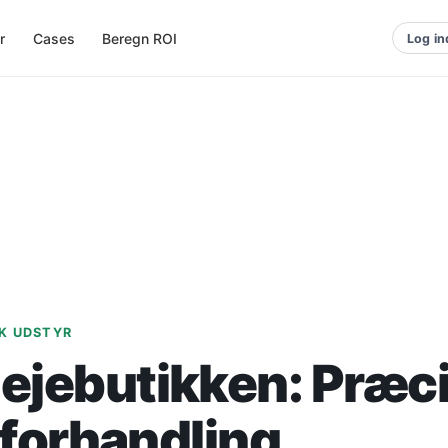
r
Cases
Beregn ROI
Log in
K UDSTYR
ejebutikken: Præci
l forhandling