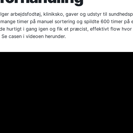
ger arbejdsfodtøj, kliniksko, gaver og udstyr til sundhedsp
ange timer på manuel sortering og spildte 600 timer på et
hurtigt i gang igen og fik et præcist, effektivt flow hvor 
. Se casen i videoen herunder.