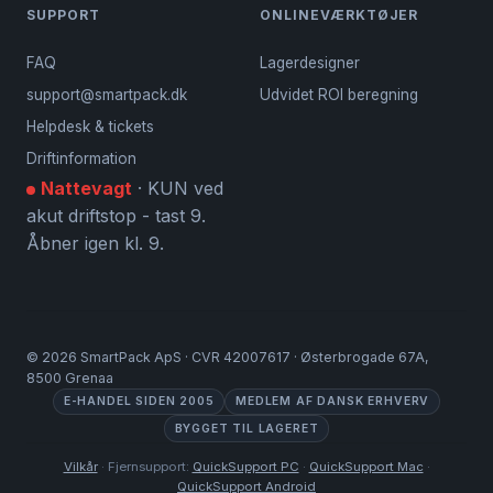
SUPPORT
ONLINEVÆRKTØJER
FAQ
Lagerdesigner
support@smartpack.dk
Udvidet ROI beregning
Helpdesk & tickets
Driftinformation
Nattevagt
· KUN ved
akut driftstop - tast 9.
Åbner igen kl. 9.
©
2026
SmartPack ApS · CVR 42007617 · Østerbrogade 67A,
8500 Grenaa
E-HANDEL SIDEN 2005
MEDLEM AF DANSK ERHVERV
BYGGET TIL LAGERET
Vilkår
· Fjernsupport:
QuickSupport PC
·
QuickSupport Mac
·
QuickSupport Android