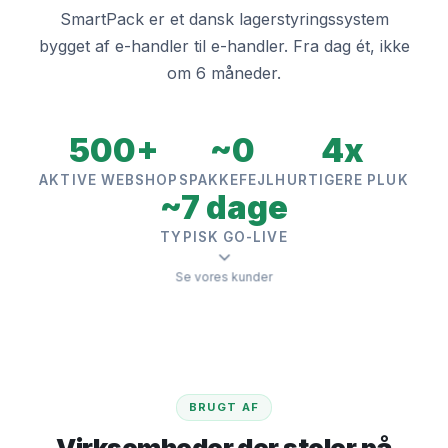
SmartPack er et dansk lagerstyringssystem
bygget af e-handler til e-handler. Fra dag ét, ikke
om 6 måneder.
500+
~0
4x
AKTIVE WEBSHOPS
PAKKEFEJL
HURTIGERE PLUK
~7 dage
TYPISK GO-LIVE
Se vores kunder
BRUGT AF
Virksomheder der stoler på