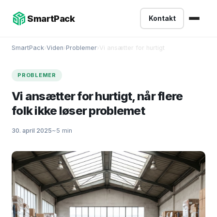
-->
SmartPack
Kontakt
SmartPack
›
Viden
›
Problemer
›
Vi ansætter for hurtigt
PROBLEMER
Vi ansætter for hurtigt, når flere
folk ikke løser problemet
30. april 2025
~5 min