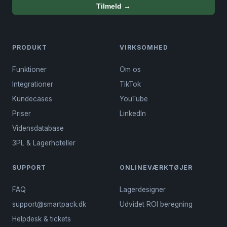
Tilmeld →
PRODUKT
VIRKSOMHED
Funktioner
Om os
Integrationer
TikTok
Kundecases
YouTube
Priser
LinkedIn
Vidensdatabase
3PL & Lagerhoteller
SUPPORT
ONLINEVÆRKTØJER
FAQ
Lagerdesigner
support@smartpack.dk
Udvidet ROI beregning
Helpdesk & tickets