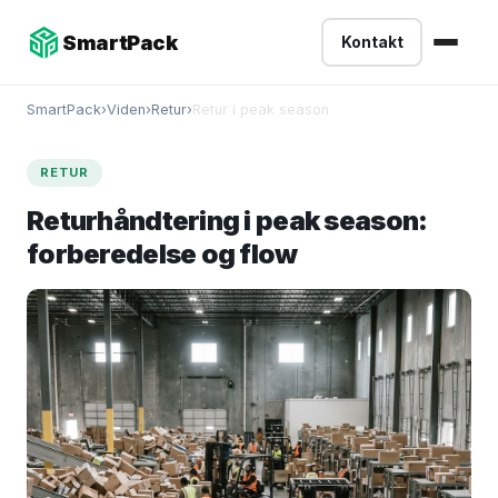
-->
SmartPack
Kontakt
SmartPack
›
Viden
›
Retur
›
Retur i peak season
RETUR
Returhåndtering i peak season:
forberedelse og flow