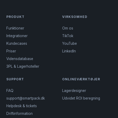
PRODUKT
VIRKSOMHED
Funktioner
Om os
Integrationer
TikTok
Kundecases
YouTube
Priser
LinkedIn
Vidensdatabase
3PL & Lagerhoteller
SUPPORT
ONLINEVÆRKTØJER
FAQ
Lagerdesigner
support@smartpack.dk
Udvidet ROI beregning
Helpdesk & tickets
Driftinformation