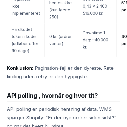
hentes ikke
51
ikke
0,43 × 2.400 =
(kun første
pe
implementeret
516.000 kr.
250)
Hardkodet
Downtime 1
token i kode
0 kr. (ordrer
40
dag: ~40.000
(udløber efter
venter)
pe
kr.
90 dage)
Konklusion:
Pagination-fejl er den dyreste. Rate
limiting uden retry er den hyppigste.
API polling , hvornår og hvor tit?
API polling er periodisk hentning af data. WMS
spørger Shopify: "Er der nye ordrer siden sidst?"
og gør det hvert N. minut.