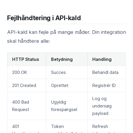
Fejlhåndtering i API-kald
API-kald kan fejle på mange måder. Din integration
skal håndtere alle:
HTTP Status
Betydning
Handling
200 OK
Succes
Behandl data
201 Created
Oprettet
Registrér ID
Log og
400 Bad
Ugyldig
undersøg
Request
forespørgsel
payload
401
Token
Refresh