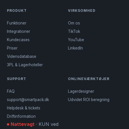
PRODUKT
VIRKSOMHED
Funktioner
Om os
Integrationer
TikTok
Kundecases
YouTube
Priser
LinkedIn
Vidensdatabase
3PL & Lagerhoteller
SUPPORT
ONLINEVÆRKTØJER
FAQ
Lagerdesigner
support@smartpack.dk
Udvidet ROI beregning
Helpdesk & tickets
Driftinformation
Nattevagt
· KUN ved