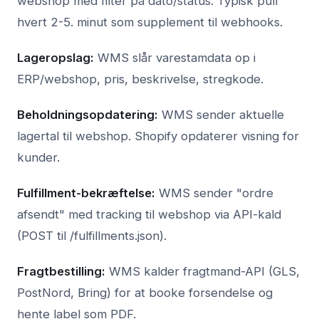
webshop med filter på dato/status. Typisk pull
hvert 2-5. minut som supplement til webhooks.
Lageropslag:
WMS slår varestamdata op i
ERP/webshop, pris, beskrivelse, stregkode.
Beholdningsopdatering:
WMS sender aktuelle
lagertal til webshop. Shopify opdaterer visning for
kunder.
Fulfillment-bekræftelse:
WMS sender "ordre
afsendt" med tracking til webshop via API-kald
(POST til /fulfillments.json).
Fragtbestilling:
WMS kalder fragtmand-API (GLS,
PostNord, Bring) for at booke forsendelse og
hente label som PDF.