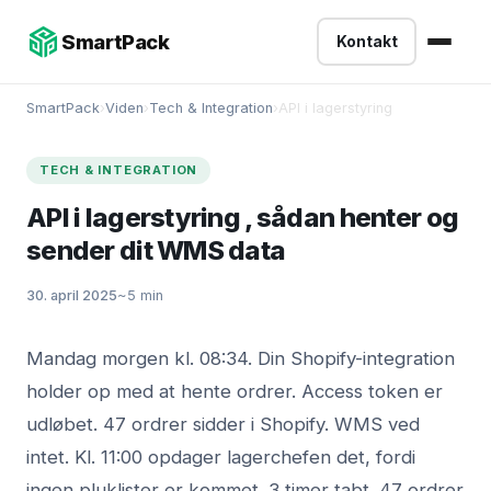
-->
SmartPack
Kontakt
SmartPack
›
Viden
›
Tech & Integration
›
API i lagerstyring
TECH & INTEGRATION
API i lagerstyring , sådan henter og
sender dit WMS data
30. april 2025
~5 min
Mandag morgen kl. 08:34. Din Shopify-integration
holder op med at hente ordrer. Access token er
udløbet. 47 ordrer sidder i Shopify. WMS ved
intet. Kl. 11:00 opdager lagerchefen det, fordi
ingen pluklister er kommet. 3 timer tabt. 47 ordrer