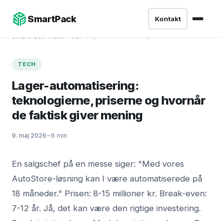
SmartPack
Kontakt
SmartPack
›
Viden
›
Tech
›
Lager-automatisering
TECH
Lager-automatisering:
teknologierne, priserne og hvornår
de faktisk giver mening
9. maj 2026
~8 min
En salgschef på en messe siger: "Med vores
AutoStore-løsning kan I være automatiserede på
18 måneder." Prisen: 8-15 millioner kr. Break-even:
7-12 år. Jå, det kan være den rigtige investering.