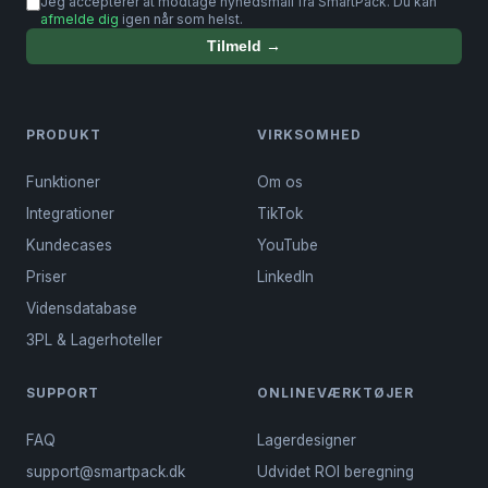
Jeg accepterer at modtage nyhedsmail fra SmartPack. Du kan
afmelde dig
igen når som helst.
Tilmeld →
PRODUKT
VIRKSOMHED
Funktioner
Om os
Integrationer
TikTok
Kundecases
YouTube
Priser
LinkedIn
Vidensdatabase
3PL & Lagerhoteller
SUPPORT
ONLINEVÆRKTØJER
FAQ
Lagerdesigner
support@smartpack.dk
Udvidet ROI beregning