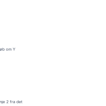
dløb om Y
inje 2 fra det