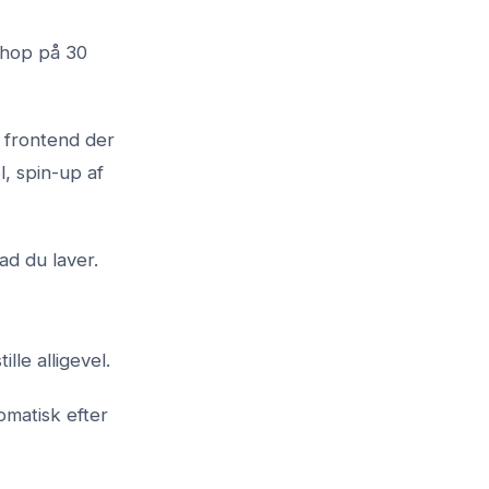
shop på 30
l frontend der
, spin-up af
ad du laver.
le alligevel.
omatisk efter