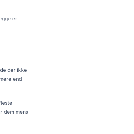
Begge er
de der ikke
mmere end
fleste
ger dem mens