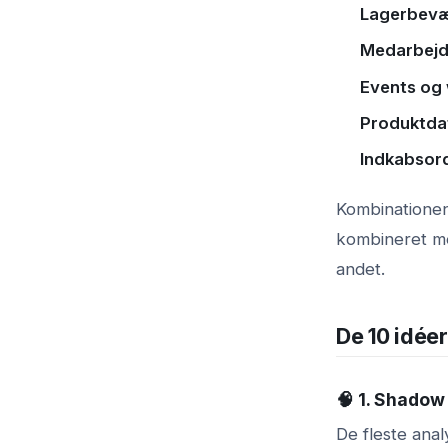
Lagerbevæ
Medarbejde
Events og
Produktda
Indkabsor
Kombinationen 
kombineret me
andet.
De 10 idéer
🧠 1. Shado
De fleste ana