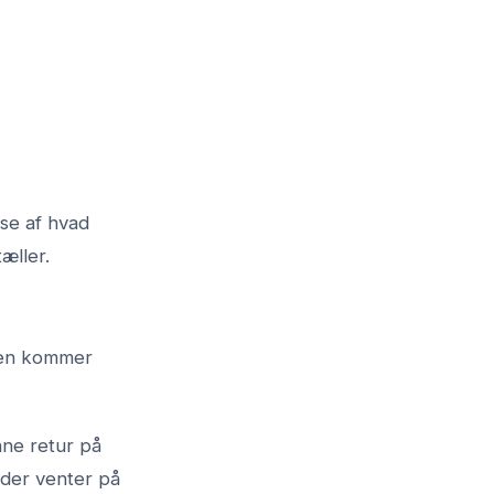
lse af hvad
æller.
ren kommer
nne retur på
 der venter på