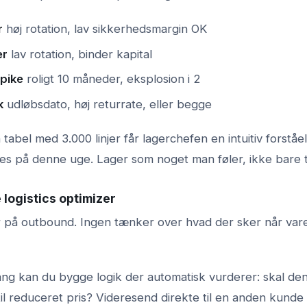
r
høj rotation, lav sikkerhedsmargin OK
er
lav rotation, binder kapital
pike
roligt 10 måneder, eksplosion i 2
k
udløbsdato, høj returrate, eller begge
n tabel med 3.000 linjer får lagerchefen en intuitiv forståe
les på denne uge. Lager som noget man føler, ikke bare t
 logistics optimizer
r på outbound. Ingen tænker over hvad der sker når va
g kan du bygge logik der automatisk vurderer: skal de
il reduceret pris? Videresend direkte til en anden kunde