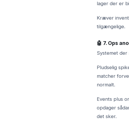
lager der er bi
Kræver invent
tilgængelige.
🤖 7. Ops an
Systemet der 
Pludselig spi
matcher forv
normalt.
Events plus or
opdager sådan
det sker.