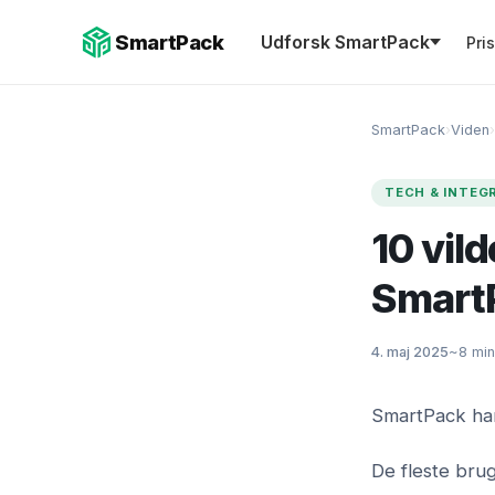
SmartPack
Udforsk SmartPack
Pri
SmartPack
›
Viden
›
TECH & INTEG
10 vil
Smart
4. maj 2025
~8 min
SmartPack har
De fleste brug