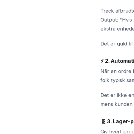
Track afbrudt
Output: "Hvis 
ekstra enhede
Det er guld ti
⚡ 2. Automati
Når en ordre 
folk typisk s
Det er ikke e
mens kunden s
🧬 3. Lager-
Giv hvert pro