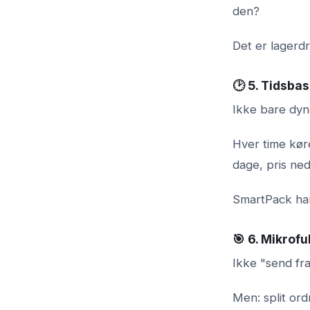
den?
Det er lagerdr
🕑 5. Tidsba
Ikke bare dyn
Hver time kør
dage, pris ned
SmartPack har
🎯 6. Mikrofu
Ikke "send fra
Men: split ordr