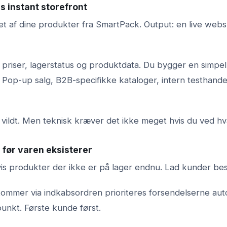
s instant storefront
set af dine produkter fra SmartPack. Output: en live web
r priser, lagerstatus og produktdata. Du bygger en simpe
Pop-up salg, B2B-specifikke kataloger, intern testhandel
t vildt. Men teknisk kræver det ikke meget hvis du ved hv
g før varen eksisterer
is produkter der ikke er på lager endnu. Lad kunder bestil
ommer via indkabsordren prioriteres forsendelserne aut
spunkt. Første kunde først.