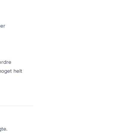
ger
ordre
noget helt
gte.