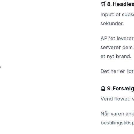
🛒 8. Headles
Input: et sub
sekunder.
API'et levere
serverer dem. 
et nyt brand.
Det her er lid
🔮 9. Forsæl
Vend flowet: v
Når varen ank
bestillingstid