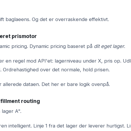
ift baglaeens. Og det er overraskende effektivt.
seret prismotor
amic pricing. Dynamic pricing baseret på
dit eget lager
.
er en regel mod API'et: lagerniveau under X, pris op. U
. Ordrehastighed over det normale, hold prisen.
 allerede dataen. Det her er bare logik ovenpå.
lfillment routing
 lager A".
en intelligent. Linje 1 fra det lager der leverer hurtigst. L