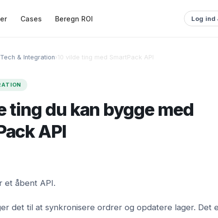
ser
Cases
Beregn ROI
Log ind
Tech & Integration
›
10 vilde ting med SmartPack API
RATION
de ting du kan bygge med
Pack API
 et åbent API.
er det til at synkronisere ordrer og opdatere lager. Det e