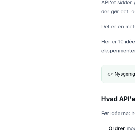
API'et sidder 
der gør det, o
Det er en mot
Her er 10 idée
eksperimentere
👉 Nysgerrig
Hvad API'et
Før idéerne: h
Ordrer
med 