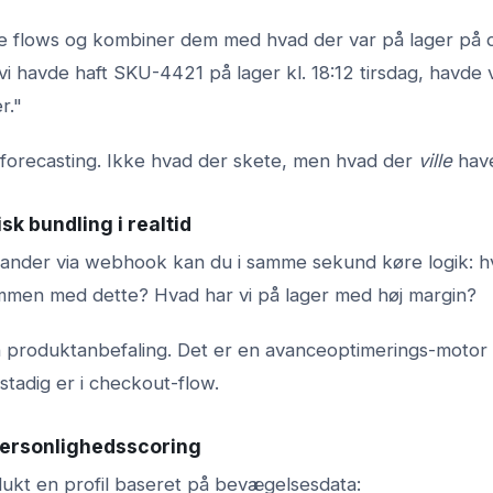
e flows og kombiner dem med hvad der var på lager på d
vi havde haft SKU-4421 på lager kl. 18:12 tirsdag, havde v
r."
l forecasting. Ikke hvad der skete, men hvad der
ville
have
sk bundling i realtid
lander via webhook kan du i samme sekund køre logik: 
ammen med dette? Hvad har vi på lager med høj margin?
n produktanbefaling. Det er en avanceoptimerings-motor
tadig er i checkout-flow.
personlighedsscoring
dukt en profil baseret på bevægelsesdata: