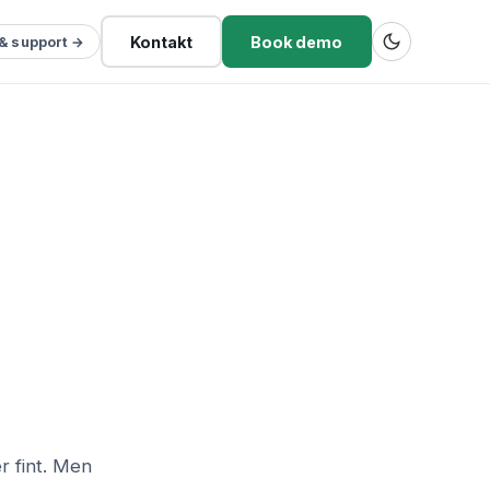
Kontakt
Book demo
 & support →
r fint. Men