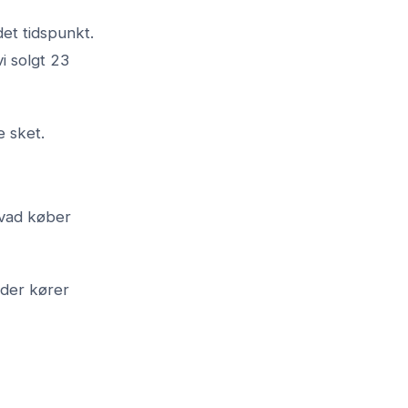
et tidspunkt.
i solgt 23
 sket.
hvad køber
 der kører