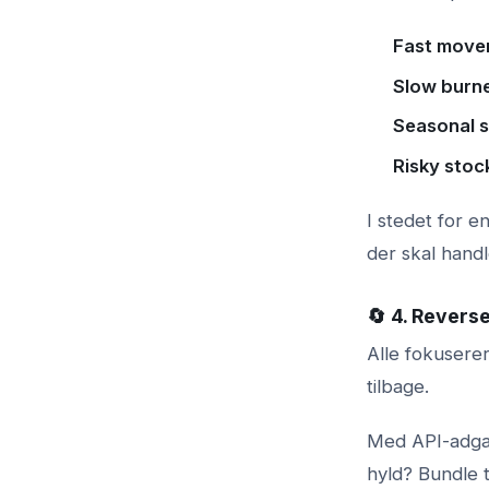
Fast move
Slow burn
Seasonal s
Risky stoc
I stedet for e
der skal hand
🔄 4. Reverse
Alle fokusere
tilbage.
Med API-adgan
hyld? Bundle t