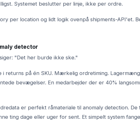
lligst. Systemet beslutter per linje, ikke per ordre.
ory per location og lidt logik ovenpå shipments-API'et. 
omaly detector
siger: "Det her burde ikke ske."
ke i returns på én SKU. Mærkelig ordretiming. Lagermæng
entede bevægelser. En medarbejder der er 40% langso
dredata er perfekt råmateriale til anomaly detection. De 
ne ting dage eller uger for sent. Et simpelt system fan