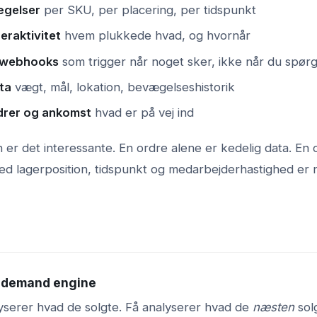
gelser
per SKU, per placering, per tidspunkt
raktivitet
hvem plukkede hvad, og hvornår
 webhooks
som trigger når noget sker, ikke når du spør
ta
vægt, mål, lokation, bevægelseshistorik
drer og ankomst
hvad er på vej ind
er det interessante. En ordre alene er kedelig data. En 
d lagerposition, tidspunkt og medarbejderhastighed er 
w demand engine
lyserer hvad de solgte. Få analyserer hvad de
næsten
sol