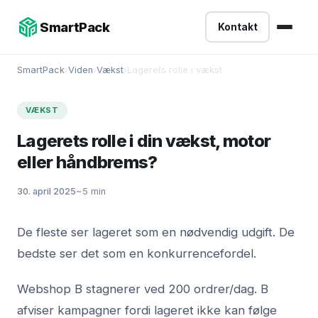
-->
SmartPack
Kontakt
SmartPack
›
Viden
›
Vækst
›
Lagerets rolle i vækst
VÆKST
Lagerets rolle i din vækst, motor
eller håndbrems?
30. april 2025
~5 min
De fleste ser lageret som en nødvendig udgift. De
bedste ser det som en konkurrencefordel.
Webshop B stagnerer ved 200 ordrer/dag. B
afviser kampagner fordi lageret ikke kan følge