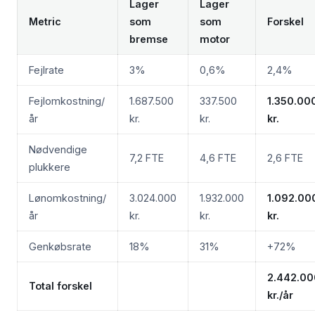
Lager
Lager
Metric
som
som
Forskel
bremse
motor
Fejlrate
3%
0,6%
2,4%
Fejlomkostning/
1.687.500
337.500
1.350.00
år
kr.
kr.
kr.
Nødvendige
7,2 FTE
4,6 FTE
2,6 FTE
plukkere
Lønomkostning/
3.024.000
1.932.000
1.092.00
år
kr.
kr.
kr.
Genkøbsrate
18%
31%
+72%
2.442.00
Total forskel
kr./år