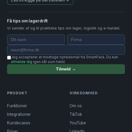
Lad os kigge på det sammen →
Få tips om lagerdrift
Vi sender af og til praktiske tips om lager, logistik og e-handel.
Jeg accepterer at modtage nyhedsmail fra SmartPack. Du kan
afmelde dig
igen når som helst.
Tilmeld →
PRODUKT
VIRKSOMHED
Funktioner
Om os
Integrationer
TikTok
Kundecases
YouTube
Priser
LinkedIn