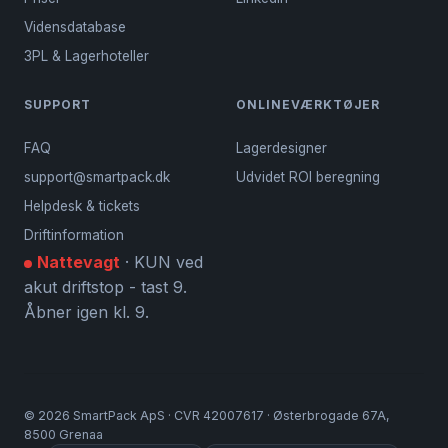
Vidensdatabase
3PL & Lagerhoteller
SUPPORT
ONLINEVÆRKTØJER
FAQ
Lagerdesigner
support@smartpack.dk
Udvidet ROI beregning
Helpdesk & tickets
Driftinformation
Nattevagt
· KUN ved
akut driftstop - tast 9.
Åbner igen kl. 9.
©
2026
SmartPack ApS · CVR 42007617 · Østerbrogade 67A,
8500 Grenaa