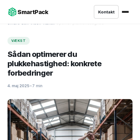
SmartPack
Kontakt
SmartPack
›
Viden
›
Vækst
›
Optimer plukkehastighed
VÆKST
Sådan optimerer du
plukkehastighed: konkrete
forbedringer
4. maj 2025
~7 min