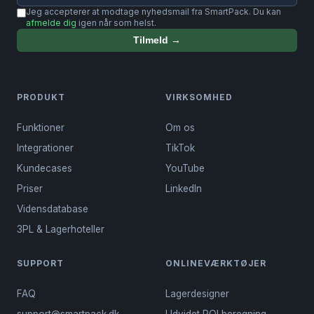
Jeg accepterer at modtage nyhedsmail fra SmartPack. Du kan
afmelde dig
igen når som helst.
Tilmeld →
PRODUKT
VIRKSOMHED
Funktioner
Om os
Integrationer
TikTok
Kundecases
YouTube
Priser
LinkedIn
Vidensdatabase
3PL & Lagerhoteller
SUPPORT
ONLINEVÆRKTØJER
FAQ
Lagerdesigner
support@smartpack.dk
Udvidet ROI beregning