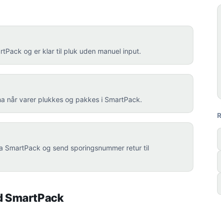
tPack og er klar til pluk uden manuel input.
a når varer plukkes og pakkes i SmartPack.
e fra SmartPack og send sporingsnummer retur til
d SmartPack