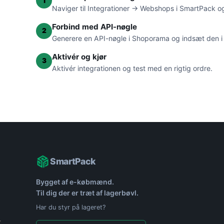
1
Naviger til Integrationer → Webshops i SmartPack 
Forbind med API-nøgle
2
Generere en API-nøgle i Shoporama og indsæt den i
Aktivér og kjør
3
Aktivér integrationen og test med en rigtig ordre.
SmartPack
Bygget af e-købmænd.
Til dig der er træt af lagerbøvl.
Har du styr på lageret?