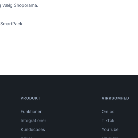
og vælg Shoporama.
 SmartPack.
PRODUKT
VIRKSOMHED
Funktioner
Om os
Integrationer
TikTok
Kundecases
YouTube