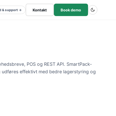
Kontakt
Book demo
d & support →
nyhedsbreve, POS og REST API. SmartPack-
g udføres effektivt med bedre lagerstyring og