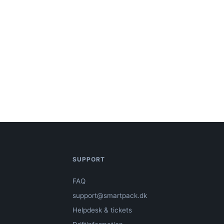
SUPPORT
FAQ
support@smartpack.dk
Helpdesk & tickets