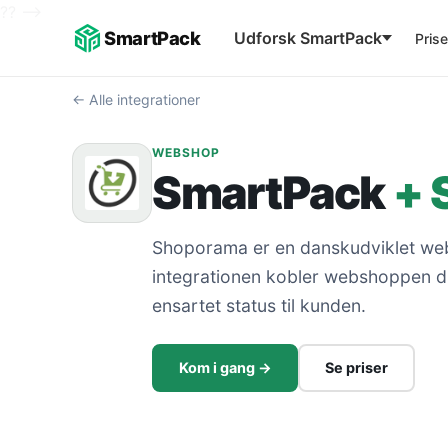
??
-->
SmartPack
Udforsk SmartPack
Prise
← Alle integrationer
WEBSHOP
SmartPack
+ 
Shoporama er en danskudviklet web
integrationen kobler webshoppen dir
ensartet status til kunden.
Kom i gang →
Se priser