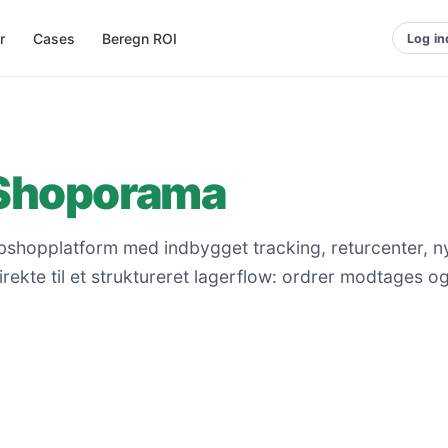
r
Cases
Beregn ROI
Log in
Shoporama
shopplatform med indbygget tracking, returcenter, 
ekte til et struktureret lagerflow: ordrer modtages o