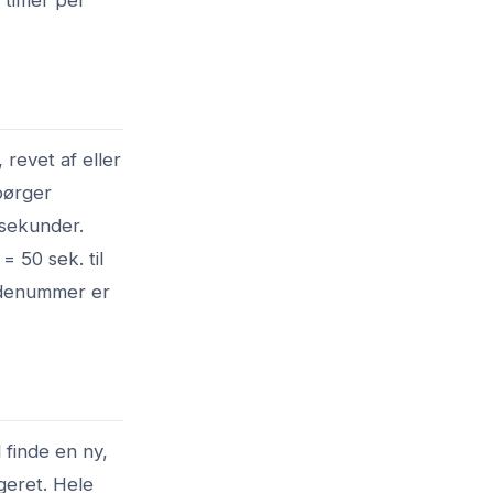
revet af eller
pørger
0 sekunder.
= 50 sek. til
yldenummer er
 finde en ny,
geret. Hele