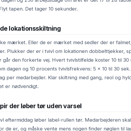
Flyt tapen. Det tager 10 sekunder.
de lokationsskiltning
ke mærket. Eller de er mærket med sedler der er falmet, 
r. Plukker der er i tvivl om lokationen dobbelttjekker, s
r går den forkerte vej. Hvert tvivlstilfelde koster 10 til 3
 dagen og 10 procents tvivlsfrekvens: 5 x 10 til 30 sek. 
dag per medarbejder. Klar skiltning med gang, reol og h
et er nødvendigt.
pir der løber tør uden varsel
vl eftermiddag løber label-rullen tør. Medarbejderen skal
r de er, og måske vente mens nogen finder nøglen til la