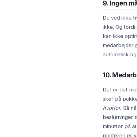
9. Ingen m
Du ved ikke h
ikke. Og fordi
kan ikke opti
medarbejder g
automatisk og 
10. Medarb
Det er det me
sker på pakke
hvorfor
. Så nå
beslutninger t
minutter på at
printeren er 