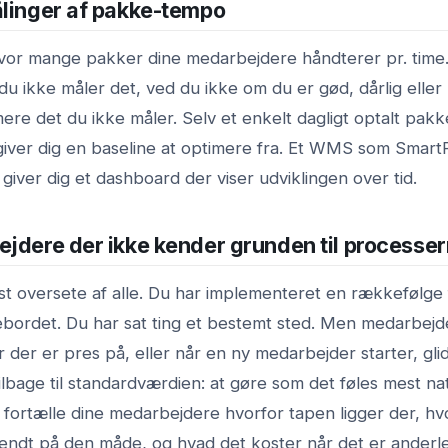
ålinger af pakke-tempo
vor mange pakker dine medarbejdere håndterer pr. time.
 du ikke måler det, ved du ikke om du er gød, dårlig eller
mere det du ikke måler. Selv et enkelt dagligt optalt pa
iver dig en baseline at optimere fra. Et WMS som Smart
giver dig et dashboard der viser udviklingen over tid.
ejdere der ikke kender grunden til processe
st oversete af alle. Du har implementeret en rækkefølge
bordet. Du har sat ting et bestemt sted. Men medarbejd
r der er pres på, eller når en ny medarbejder starter, gli
ilbage til standardværdien: at gøre som det føles mest nat
 fortælle dine medarbejdere hvorfor tapen ligger der, hv
vendt på den måde, og hvad det koster når det er anderl