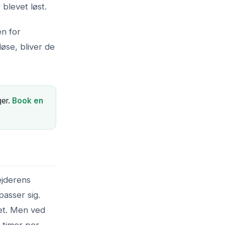
 blevet løst.
en for
løse, bliver de
ger.
Book en
ejderens
passer sig.
ket. Men ved
 timer per