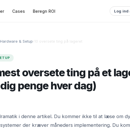
ser
Cases
Beregn ROI
Log ind
Hardware & Setup
›
10 oversete ting på lageret
SETUP
mest oversete ting på et lag
 dig penge hver dag)
ramatik i denne artikel. Du kommer ikke til at læse om d
r systemer der kræver måneders implementering. Du komm