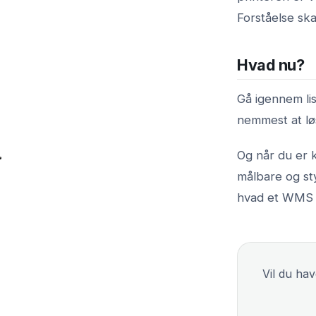
Forståelse sk
Hvad nu?
Gå igennem lis
nemmest at løs
Og når du er k
målbare og st
hvad et WMS 
Vil du hav