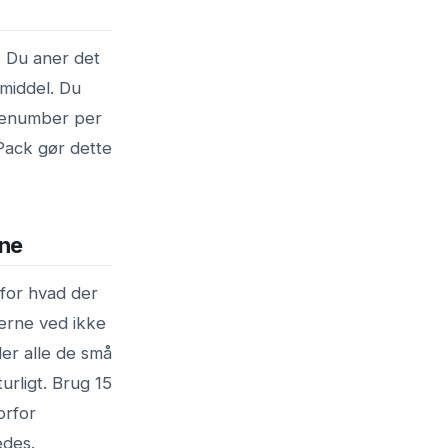
 Du aner det
 middel. Du
kkenumber per
Pack gør dette
rne
 for hvad der
erne ved ikke
der alle de små
urligt. Brug 15
orfor
edes.