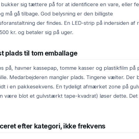
bukker sig tættere på for at identificere en vare, eller fejl
 og må gå tilbage. God belysning er den billigste
sforanstaltning der findes. En LED-strip på indersiden af
 500 kr. og betaler sig på uger.
st plads til tom emballage
es på, havner kassepap, tomme kasser og plastikfilm på
lille. Medarbejderen mangler plads. Tingene vælter. Der 
idt i en pakkesekvens. En tydeligt afmærket zone på gulv
n være blot et gulvstærkt tape-kvadrat) løser dette. Det
aceret efter kategori, ikke frekvens