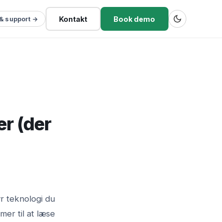
Kontakt
Book demo
 & support →
er (der
yr teknologi du
er til at læse