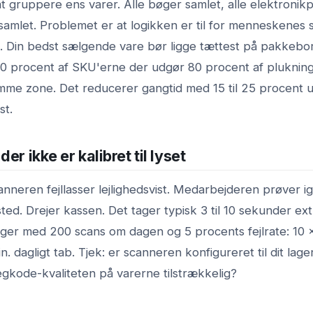
at gruppere ens varer. Alle bøger samlet, alle elektroni
j samlet. Problemet er at logikken er til for menneskenes s
ns. Din bedst sælgende vare bør ligge tættest på pakkebo
20 procent af SKU'erne der udgør 80 procent af plukning
rimme zone. Det reducerer gangtid med 15 til 25 procent 
st.
er ikke er kalibret til lyset
nneren fejllasser lejlighedsvist. Medarbejderen prøver i
ted. Drejer kassen. Det tager typisk 3 til 10 sekunder ex
 lager med 200 scans om dagen og 5 procents fejlrate: 10 x 
in. dagligt tab. Tjek: er scanneren konfigureret til dit lager
egkode-kvaliteten på varerne tilstrækkelig?