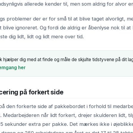
dsynligvis allerede kender til, men som aldrig for alvor er
gs problemer der er for små til at blive taget alvorligt, m
t blive ignoreret. Og fordi de aldrig er åbenlyse nok til at 
e dig lidt, lidt og lidt mere over tid.
hjælper dig med at finde og måle de skjulte tidstyvene på dit la
nemgang her
cering på forkert side
på den forkerte side af pakkebordet i forhold til medarb
Medarbejderen når lidt forkert, drejer skulderen lidt, til
il 5 sekunder extra per pakke. Det mærkes ikke i øjeblik
dagen og 250 arbejdsdage om året er det 17 til 28 tabte