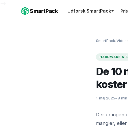
-->
SmartPack
Udforsk SmartPack
Pri
SmartPack
›
Viden
›
HARDWARE & 
De 10 
koster
1. maj 2025
~8 min
Der er ingen d
mangler, elle