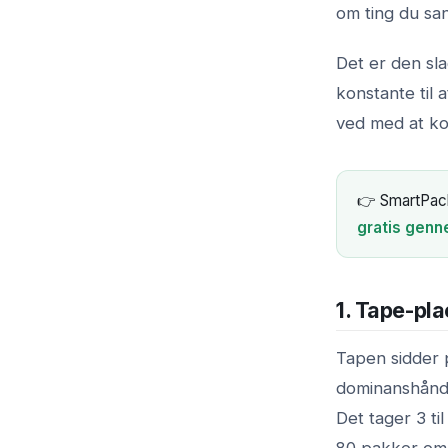
om ting du san
Det er den sla
konstante til a
ved med at kost
👉 SmartPack 
gratis gen
1. Tape-pla
Tapen sidder 
dominanshånd. 
Det tager 3 t
80 pakker om 