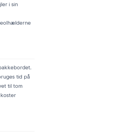
er i sin
 reolhælderne
 pakkebordet.
bruges tid på
et til tom
 koster