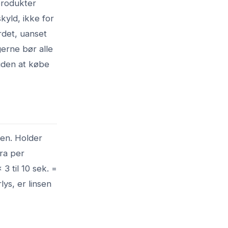
kprodukter
kyld, ikke for
rdet, uanset
erne bør alle
uden at købe
gen. Holder
tra per
3 til 10 sek. =
lys, er linsen