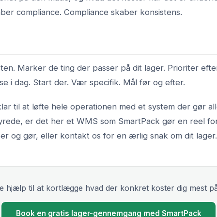
aber compliance. Compliance skaber konsistens.
ten. Marker de ting der passer på dit lager. Prioriter eft
e i dag. Start der. Vær specifik. Mål før og efter.
lar til at løfte hele operationen med et system der gør all
yrede, er det her et WMS som SmartPack gør en reel fo
er og gør
, eller
kontakt os
for en ærlig snak om dit lager.
e hjælp til at kortlægge hvad der konkret koster dig mest på
Book en gratis lager-gennemgang med SmartPack