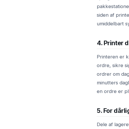
pakkestationen
siden af printe
umiddelbart s
4. Printer 
Printeren er 
ordre, sikre s
ordrer om dag
minutters dagl
en ordre er pl
5. For dårl
Dele af lagere