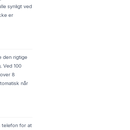
le synligt ved
ikke er
 den rigtige
g. Ved 100
 over 8
utomatisk når
 telefon for at