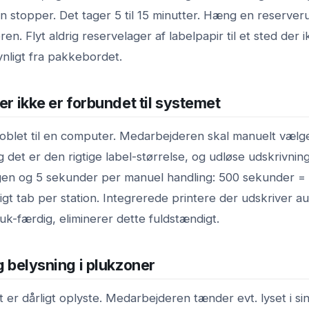
 stopper. Det tager 5 til 15 minutter. Hæng en reserverul
ren. Flyt aldrig reservelager af labelpapir til et sted der 
ynligt fra pakkebordet.
der ikke er forbundet til systemet
koblet til en computer. Medarbejderen skal manuelt vælge
ig det er den rigtige label-størrelse, og udløse udskrivnin
en og 5 sekunder per manuel handling: 500 sekunder =
igt tab per station. Integrerede printere der udskriver a
uk-færdig, eliminerer dette fuldstændigt.
ig belysning i plukzoner
t er dårligt oplyste. Medarbejderen tænder evt. lyset i sin