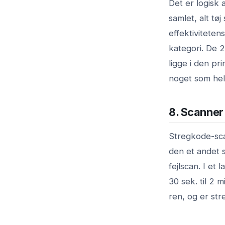
Det er logisk 
samlet, alt tø
effektivitete
kategori. De 
ligge i den p
noget som hel
8. Scanner d
Stregkode-sca
den et andet s
fejlscan. I et
30 sek. til 2 m
ren, og er str