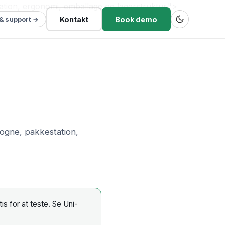
ation, ergonomi, emballage og lagerstruktur.">
Kontakt
Book demo
 & support →
vogne, pakkestation,
is for at teste.
Se Uni-