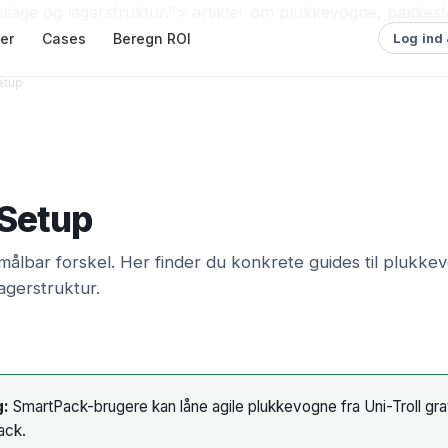
llage og lagerstruktur.">
artikler om plukkevogne, pakkest
ser
Cases
Beregn ROI
Log ind
etup
 Setup
 målbar forskel. Her finder du konkrete guides til plukke
agerstruktur.
g:
SmartPack-brugere kan låne agile plukkevogne fra Uni-Troll grat
ack.