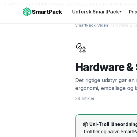
-->
artikler om plukkevogne, pakkestation, ergonomi, emba
SmartPack
Udforsk SmartPack
Pri
SmartPack
›
Viden
›
Hardware & S
🔩
Hardware &
Det rigtige udstyr gør en
ergonomi, emballage og l
24 artikler
📦 Uni-Troll låneordnin
Troll her
og nævn SmartP