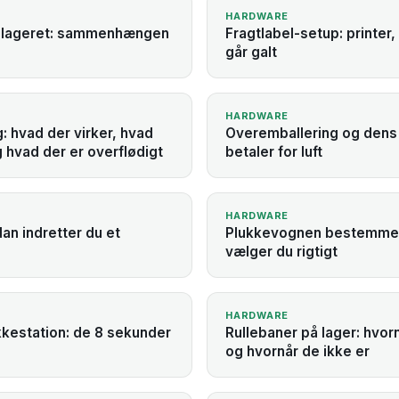
HARDWARE
på lageret: sammenhængen
Fragtlabel-setup: printer,
går galt
HARDWARE
g: hvad der virker, hvad
Overemballering og dens
 hvad der er overflødigt
betaler for luft
HARDWARE
an indretter du et
Plukkevognen bestemmer
vælger du rigtigt
HARDWARE
kkestation: de 8 sekunder
Rullebaner på lager: hvo
og hvornår de ikke er