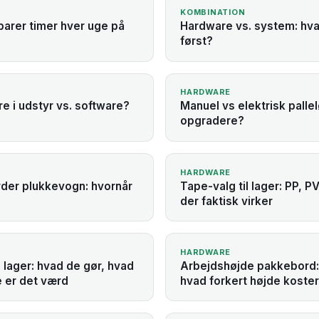
KOMBINATION
parer timer hver uge på
Hardware vs. system: hva
først?
HARDWARE
re i udstyr vs. software?
Manuel vs elektrisk pallel
opgradere?
HARDWARE
rder plukkevogn: hvornår
Tape-valg til lager: PP, 
der faktisk virker
HARDWARE
lager: hvad de gør, hvad
Arbejdshøjde pakkebord: 
e er det værd
hvad forkert højde koster