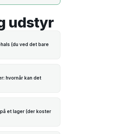
g udstyr
hals (du ved det bare
r: hvornår kan det
på et lager (der koster