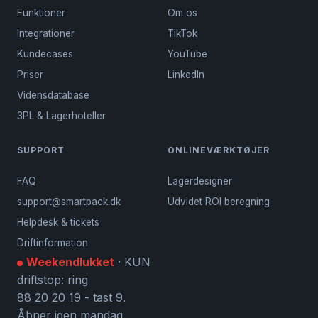
Funktioner
Om os
Integrationer
TikTok
Kundecases
YouTube
Priser
LinkedIn
Vidensdatabase
3PL & Lagerhoteller
SUPPORT
ONLINEVÆRKTØJER
FAQ
Lagerdesigner
support@smartpack.dk
Udvidet ROI beregning
Helpdesk & tickets
Driftinformation
Weekendlukket
· KUN
driftstop: ring
88 20 20 19 - tast 9.
Åbner igen mandag.