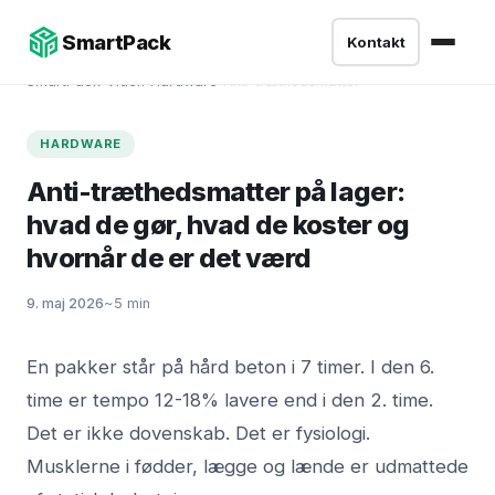
SmartPack
Kontakt
SmartPack
›
Viden
›
Hardware
›
Anti-træthedsmatter
HARDWARE
Anti-træthedsmatter på lager:
hvad de gør, hvad de koster og
hvornår de er det værd
9. maj 2026
~5 min
En pakker står på hård beton i 7 timer. I den 6.
time er tempo 12-18% lavere end i den 2. time.
Det er ikke dovenskab. Det er fysiologi.
Musklerne i fødder, lægge og lænde er udmattede