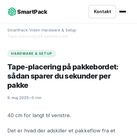
-->
SmartPack
Kontakt
SmartPack
›
Viden
›
Hardware & Setup
›
Tape-placering på pakkebordet
HARDWARE & SETUP
Tape-placering på pakkebordet:
sådan sparer du sekunder per
pakke
9. maj 2025
~6 min
40 cm for langt til venstre.
Det er hvad der adskiller et pakkeflow fra et