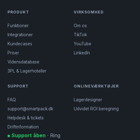
PRODUKT
VIRKSOMHED
Funktioner
Om os
Integrationer
TikTok
Kundecases
YouTube
Priser
LinkedIn
Vidensdatabase
3PL & Lagerhoteller
SUPPORT
ONLINEVÆRKTØJER
FAQ
Lagerdesigner
support@smartpack.dk
Udvidet ROI beregning
Helpdesk & tickets
Driftinformation
Support åben
· Ring