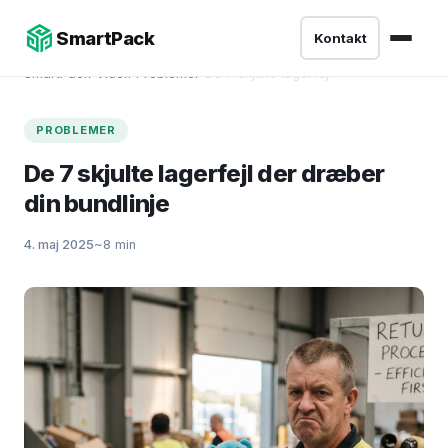
SmartPack
Kontakt
SmartPack
›
Viden
›
Problemer
›
De 7 skjulte lagerfejl
PROBLEMER
De 7 skjulte lagerfejl der dræber
din bundlinje
4. maj 2025
~8 min