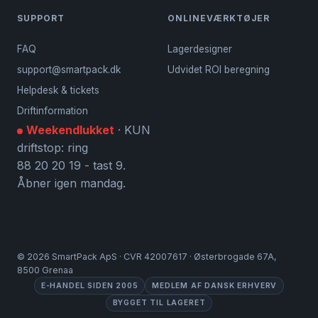
SUPPORT
ONLINEVÆRKTØJER
FAQ
Lagerdesigner
support@smartpack.dk
Udvidet ROI beregning
Helpdesk & tickets
Driftinformation
Weekendlukket
· KUN
driftstop: ring
88 20 20 19 - tast 9.
Åbner igen mandag.
©
2026
SmartPack ApS · CVR 42007617 · Østerbrogade 67A,
8500 Grenaa
E-HANDEL SIDEN 2005
MEDLEM AF DANSK ERHVERV
BYGGET TIL LAGERET