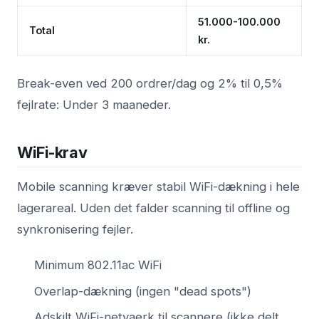
51.000-100.000
Total
kr.
Break-even ved 200 ordrer/dag og 2% til 0,5%
fejlrate: Under 3 maaneder.
WiFi-krav
Mobile scanning kræver stabil WiFi-dækning i hele
lagerareal. Uden det falder scanning til offline og
synkronisering fejler.
Minimum 802.11ac WiFi
Overlap-dækning (ingen "dead spots")
Adskilt WiFi-netvaerk til scannere (ikke delt