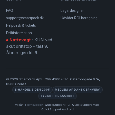
FAQ
Lagerdesigner
support@smartpack.dk
Udvidet ROI beregning
Helpdesk & tickets
Driftinformation
Nattevagt
· KUN ved
akut driftstop - tast 9.
Åbner igen kl. 9.
©
2026
SmartPack ApS · CVR 42007617 · Østerbrogade 67A,
8500 Grenaa
E-HANDEL SIDEN 2005
MEDLEM AF DANSK ERHVERV
BYGGET TIL LAGERET
Vilkår
· Fjernsupport:
QuickSupport PC
·
QuickSupport Mac
·
QuickSupport Android