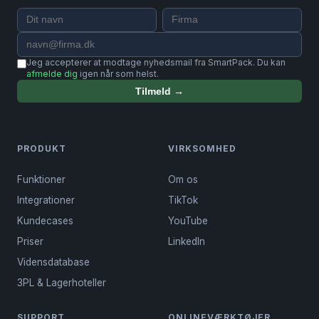
Jeg accepterer at modtage nyhedsmail fra SmartPack. Du kan
afmelde dig
igen når som helst.
Tilmeld →
PRODUKT
VIRKSOMHED
Funktioner
Om os
Integrationer
TikTok
Kundecases
YouTube
Priser
LinkedIn
Vidensdatabase
3PL & Lagerhoteller
SUPPORT
ONLINEVÆRKTØJER