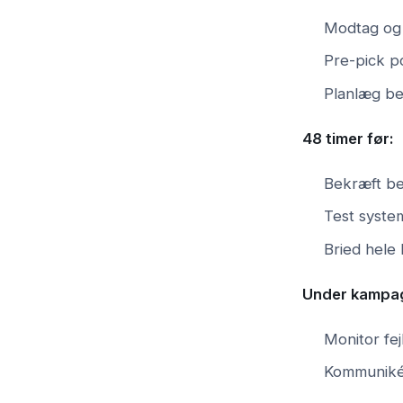
Modtag og 
Pre-pick p
Planlæg be
48 timer før:
Bekræft b
Test syste
Bried hele
Under kampa
Monitor fej
Kommunikér 