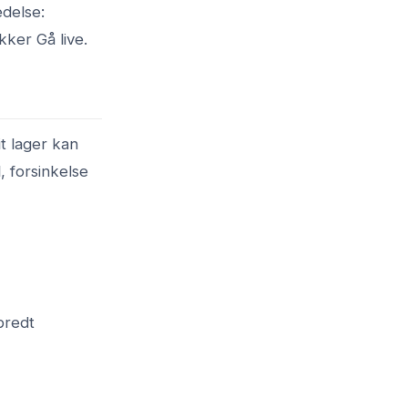
edelse:
kker Gå live.
t lager kan
 forsinkelse
bredt