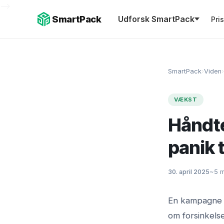
-->
SmartPack
Udforsk SmartPack
Pri
SmartPack
›
Viden
›
VÆKST
Håndte
panik 
30. april 2025
~5 m
En kampagne u
om forsinkels