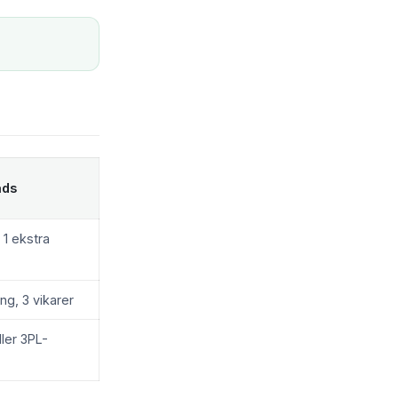
ads
 1 ekstra
ng, 3 vikarer
ler 3PL-