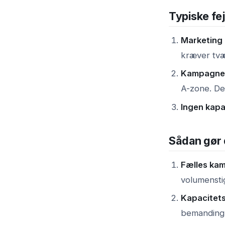
Typiske fej
Marketing 
kræver tvæ
Kampagneva
A-zone. Det
Ingen kapa
Sådan gør d
Fælles kam
volumensti
Kapacitet
bemanding 