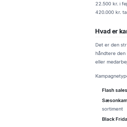
22.500 kr. i f
420.000 kr. ta
Hvad er k
Det er den str
håndtere den 
eller medarb
Kampagnetyper
Flash sale
Sæsonkam
sortiment
Black Frid