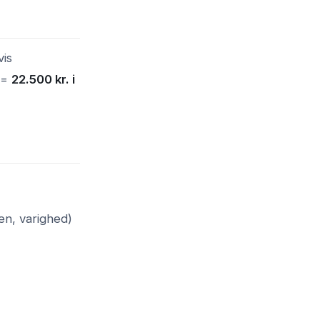
vis
. =
22.500 kr. i
en, varighed)