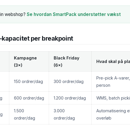
 din webshop?
Se hvordan SmartPack understøtter vækst
apacitet per breakpoint
Kampagne
Black Friday
Hvad skal på pl
(3×)
(6×)
Pre-pick A-varer,
150 ordrer/dag
300 ordrer/dag
person
ag
600 ordrer/dag
1.200 ordrer/dag
WMS, batch picki
1.500
3.000
Automatisering el
ag
ordrer/dag
ordrer/dag
overløb