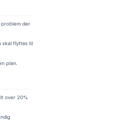
t problem der
kal flyttes til
en plan.
alt over 20%
endig