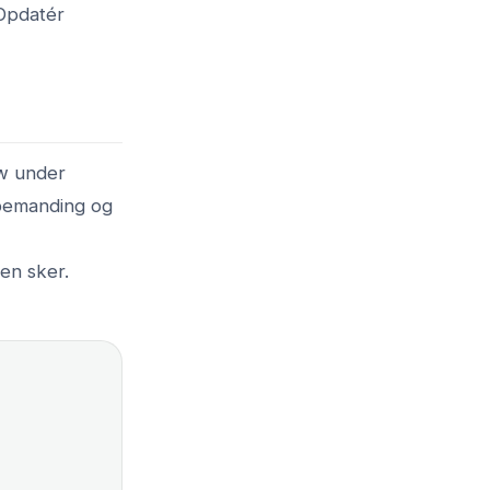
 Opdatér
ow under
 bemanding og
en sker.