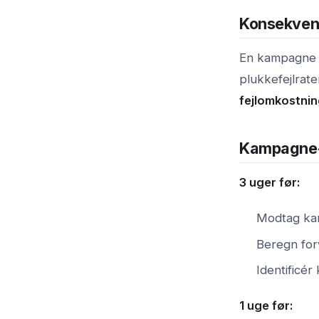
Konsekvens
En kampagne m
plukkefejlrate
fejlomkostni
Kampagne-c
3 uger før:
Modtag kam
Beregn for
Identificé
1 uge før: