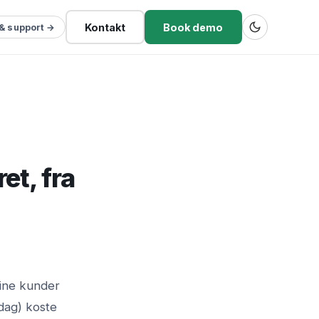
Kontakt
Book demo
 & support →
et, fra
dine kunder
dag) koste