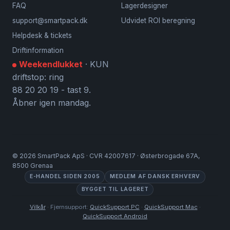
FAQ
Lagerdesigner
support@smartpack.dk
Udvidet ROI beregning
Helpdesk & tickets
Driftinformation
Weekendlukket
· KUN
driftstop: ring
88 20 20 19 - tast 9.
Åbner igen mandag.
©
2026
SmartPack ApS · CVR 42007617 · Østerbrogade 67A,
8500 Grenaa
E-HANDEL SIDEN 2005
MEDLEM AF DANSK ERHVERV
BYGGET TIL LAGERET
Vilkår
· Fjernsupport:
QuickSupport PC
·
QuickSupport Mac
·
QuickSupport Android