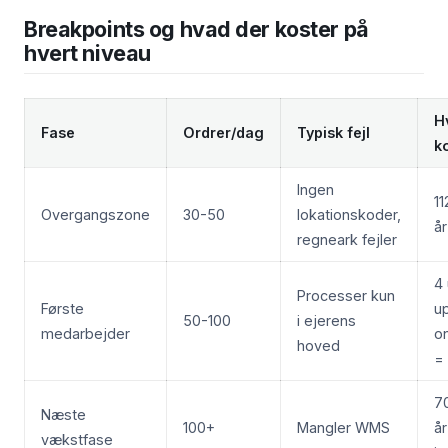
Breakpoints og hvad der koster på
hvert niveau
H
Fase
Ordrer/dag
Typisk fejl
k
Ingen
11
Overgangszone
30-50
lokationskoder,
år
regneark fejler
4
Processer kun
Første
u
50-100
i ejerens
medarbejder
o
hoved
= 
70
Næste
100+
Mangler WMS
år
vækstfase