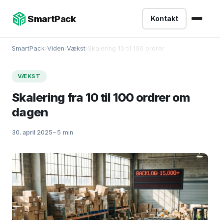
-->
SmartPack
Kontakt
SmartPack
›
Viden
›
Vækst
›
Skalering 10 til 100 ordrer
VÆKST
Skalering fra 10 til 100 ordrer om
dagen
30. april 2025
~5 min