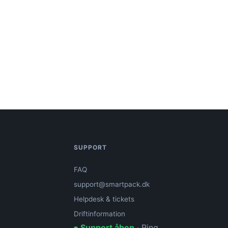
SUPPORT
FAQ
support@smartpack.dk
Helpdesk & tickets
Driftinformation
Support åben
· Ring