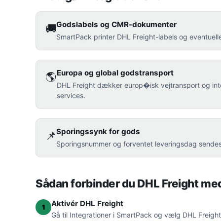
Godslabels og CMR-dokumenter
🚚
SmartPack printer DHL Freight-labels og eventuell
Europa og global godstransport
🌎
DHL Freight dækker europ�isk vejtransport og inte
services.
Sporingssynk for gods
📌
Sporingsnummer og forventet leveringsdag sendes
Sådan forbinder du DHL Freight m
Aktivér DHL Freight
1
Gå til Integrationer i SmartPack og vælg DHL Freig