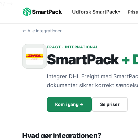
??
-->
SmartPack
Udforsk SmartPack
Prise
← Alle integrationer
FRAGT · INTERNATIONAL
SmartPack
+ 
Integrer DHL Freight med SmartPack
dokumenter sikrer korrekt sændels
Kom i gang →
Se priser
Hvad gør integrationen?