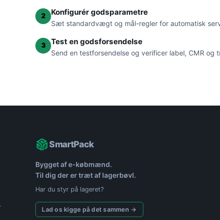
Konfigurér godsparametre
2
Sæt standardvægt og mål-regler for automatisk ser
Test en godsforsendelse
3
Send en testforsendelse og verificer label, CMR og t
SmartPack
Bygget af e-købmænd.
Til dig der er træt af lagerbøvl.
Har du styr på lageret?
Lad os kigge på det sammen →