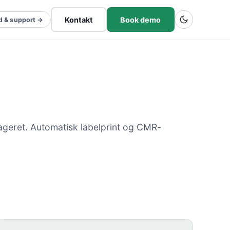
Kontakt
Book demo
d & support →
ageret. Automatisk labelprint og CMR-