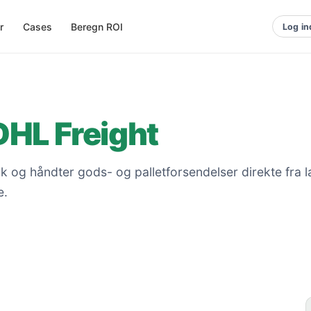
r
Cases
Beregn ROI
Log in
DHL Freight
 og håndter gods- og palletforsendelser direkte fra l
e.