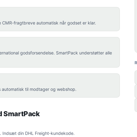
e CMR-fragtbreve automatisk når godset er klar.
rnational godsforsendelse. SmartPack understøtter alle
 automatisk til modtager og webshop.
ed SmartPack
ht. Indsæt din DHL Freight-kundekode.