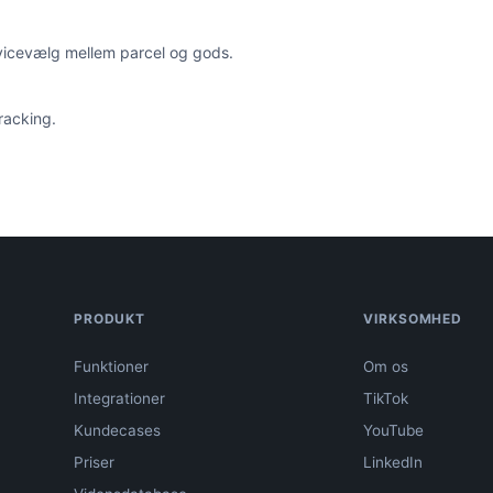
vicevælg mellem parcel og gods.
racking.
PRODUKT
VIRKSOMHED
Funktioner
Om os
Integrationer
TikTok
Kundecases
YouTube
Priser
LinkedIn