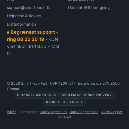
support@smartpack.dk
Udvidet ROI beregning
Helpdesk & tickets
Driftinformation
Begrænset support -
ring 88 20 20 19
· KUN
ved akut driftstop - tast
9.
©
2026
SmartPack ApS · CVR 42007617 · Østerbrogade 67A, 8500
Grenaa
E-HANDEL SIDEN 2005
MEDLEM AF DANSK ERHVERV
BYGGET TIL LAGERET
Vilkår
· Fjernsupport:
QuickSupport PC
·
QuickSupport Mac
·
QuickSupport
Android