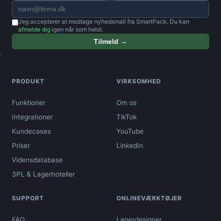
Jeg accepterer at modtage nyhedsmail fra SmartPack. Du kan
afmelde dig
igen når som helst.
Tilmeld →
PRODUKT
VIRKSOMHED
Funktioner
Om os
Integrationer
TikTok
Kundecases
YouTube
Priser
LinkedIn
Vidensdatabase
3PL & Lagerhoteller
SUPPORT
ONLINEVÆRKTØJER
FAQ
Lagerdesigner