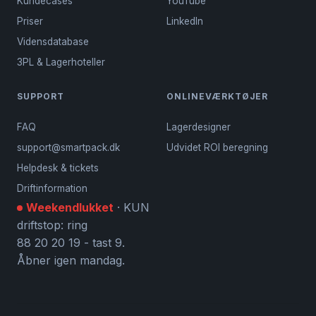
Kundecases
YouTube
Priser
LinkedIn
Vidensdatabase
3PL & Lagerhoteller
SUPPORT
ONLINEVÆRKTØJER
FAQ
Lagerdesigner
support@smartpack.dk
Udvidet ROI beregning
Helpdesk & tickets
Driftinformation
Weekendlukket
· KUN
driftstop: ring
88 20 20 19 - tast 9.
Åbner igen mandag.