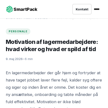
SmartPack
Kontakt
SmartPack
›
Viden
›
Personale
›
Motivation af lagermedarbejdere
PERSONALE
Motivation af lagermedarbejdere:
hvad virker og hvad er spild af tid
9. maj 2026
~6 min
En lagermedarbejder der går hjem og fortryder at
have taget jobbet laver flere fejl, kalder syg oftere
og siger op inden året er omme. Det koster dig en
ny ansættelse, onboarding og tabte måneder på
fuld effektivitet. Motivation er ikke blød