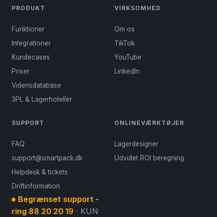
PRODUKT
VIRKSOMHED
Funktioner
Om os
Integrationer
TikTok
Kundecases
YouTube
Priser
LinkedIn
Vidensdatabase
3PL & Lagerhoteller
SUPPORT
ONLINEVÆRKTØJER
FAQ
Lagerdesigner
support@smartpack.dk
Udvidet ROI beregning
Helpdesk & tickets
Driftinformation
Begrænset support -
ring 88 20 20 19
· KUN