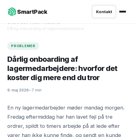
SmartPack
Kontakt
SmartPack
›
Viden
›
Problemer
›
Dårlig onboarding af lagermedarbejdere
PROBLEMER
Dårlig onboarding af
lagermedarbejdere: hvorfor det
koster dig mere end du tror
9. maj 2026
~7 min
En ny lagermedarbejder møder mandag morgen.
Fredag eftermiddag har han lavet fejl på tre
ordrer, spildt to timers arbejde på at lede efter
varer han ikke kunne finde, og sendt en kunde