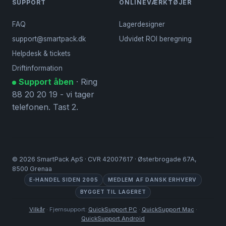
SUPPORT
ONLINEVÆRKTØJER
FAQ
Lagerdesigner
support@smartpack.dk
Udvidet ROI beregning
Helpdesk & tickets
Driftinformation
Support åben
· Ring
88 20 20 19 - vi tager
telefonen. Tast 2.
©
2026
SmartPack ApS · CVR 42007617 · Østerbrogade 67A,
8500 Grenaa
E-HANDEL SIDEN 2005
MEDLEM AF DANSK ERHVERV
BYGGET TIL LAGERET
Vilkår
· Fjernsupport:
QuickSupport PC
·
QuickSupport Mac
·
QuickSupport Android