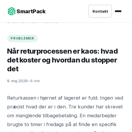
SmartPack
Kontakt
SmartPack
›
Viden
›
Problemer
›
Returprocessen er kaos
PROBLEMER
Når returprocessen er kaos: hvad
det koster og hvordan du stopper
det
9. maj 2026
~6 min
Returkassen i hjørnet af lageret er fuld. Ingen ved
præcist hvad der er i den. Tre kunder har skrevet
om manglende tilbagebetaling. En medarbejder
brugte to timer i fredags på at finde en specifik