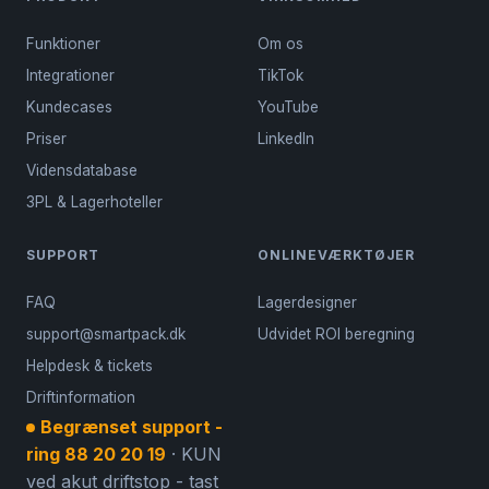
Funktioner
Om os
Integrationer
TikTok
Kundecases
YouTube
Priser
LinkedIn
Vidensdatabase
3PL & Lagerhoteller
SUPPORT
ONLINEVÆRKTØJER
FAQ
Lagerdesigner
support@smartpack.dk
Udvidet ROI beregning
Helpdesk & tickets
Driftinformation
Begrænset support -
ring 88 20 20 19
· KUN
ved akut driftstop - tast