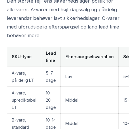
Den største fejl: ens sikkerhedslager-politik for
alle varer. A-varer med højt dagssalg og pålidelig
leverandør behøver lavt sikkerhedslager. C-varer
med uforudsigelig efterspørgsel og lang lead time
behøver mere.
Lead
SKU-type
Efterspørgselsvariation
Si
time
A-vare,
5-7
Lav
5-
pålidelig LT
dage
A-vare,
10-
uprediktabel
20
Middel
15
LT
dage
B-vare,
10-14
Middel
10
standard
dage