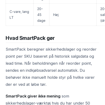
20-
20
C-vare, lang
45
Høj
sal
LT
dage
(d
Hvad SmartPack gør
SmartPack beregner sikkerhedslager og reorder
point per SKU baseret på historisk salgsdata og
lead time. Når beholdningen når reorder point,
sendes en indkjøbsadvarsel automatisk. Du
behøver ikke manuelt holde styr på hvilke varer
der er ved at løbe tør.
SmartPack giver ikke mening
som
sikkerhedslager-værktøj hvis du har under 50