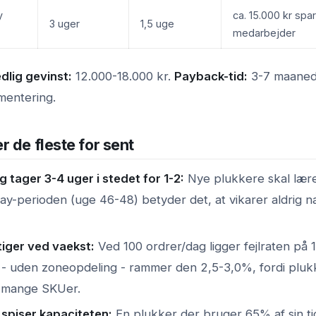
y
ca. 15.000 kr spa
3 uger
1,5 uge
medarbejder
lig gevinst:
12.000-18.000 kr.
Payback-tid:
3-7 maaned
mentering.
 de fleste for sent
 tager 3-4 uger i stedet for 1-2:
Nye plukkere skal lære
day-perioden (uge 46-48) betyder det, at vikarer aldrig n
tiger ved vaekst:
Ved 100 ordrer/dag ligger fejlraten på 
 - uden zoneopdeling - rammer den 2,5-3,0%, fordi plukk
 mange SKUer.
spiser kapaciteten:
En plukker der bruger 65% af sin ti