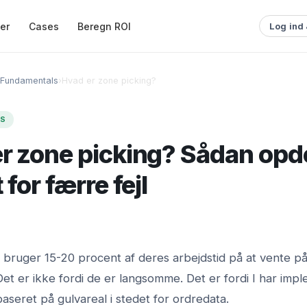
ser
Cases
Beregn ROI
Log ind
Fundamentals
›
Hvad er zone picking?
S
r zone picking? Sådan opd
 for færre fejl
 bruger 15-20 procent af deres arbejdstid på at vente på
et er ikke fordi de er langsomme. Det er fordi I har imp
aseret på gulvareal i stedet for ordredata.