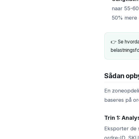
naar 55-60
50% mere o
👉 Se hvorda
belastningsfo
Sådan opby
En zoneopdelin
baseres på or
Trin 1: Anal
Eksporter de 
ordre-ID, SKU,