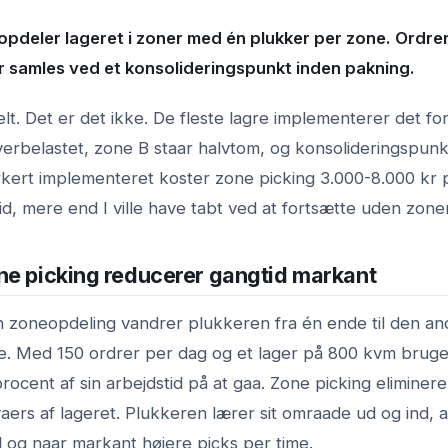
opdeler lageret i zoner med én plukker per zone. Ordre
er samles ved et konsolideringspunkt inden pakning.
lt. Det er det ikke. De fleste lagre implementerer det fo
verbelastet, zone B staar halvtom, og konsolideringspunk
orkert implementeret koster zone picking 3.000-8.000 kr 
tid, mere end I ville have tabt ved at fortsætte uden zoner
ne picking reducerer gangtid markant
en zoneopdeling vandrer plukkeren fra én ende til den an
e. Med 150 ordrer per dag og et lager på 800 kvm bruge
rocent af sin arbejdstid på at gaa. Zone picking eliminer
aers af lageret. Plukkeren lærer sit omraade ud og ind, a
 og naar markant højere picks per time.