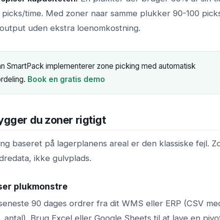
 picks/time. Med zoner naar samme plukker 90-100 picks
utput uden ekstra loenomkostning.
n SmartPack implementerer zone picking med automatisk
rdeling.
Book en gratis demo
gger du zoner rigtigt
g baseret på lagerplanens areal er den klassiske fejl. Z
dredata, ikke gulvplads.
yser plukmonstre
seneste 90 dages ordrer fra dit WMS eller ERP (CSV me
 antal). Brug Excel eller Google Sheets til at lave en pivo