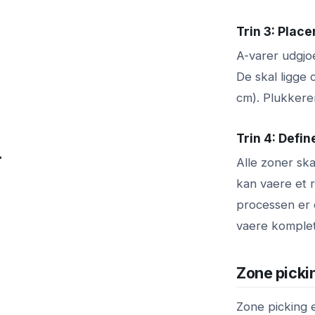
Trin 3: Place
A-varer udgjo
De skal ligge
cm). Plukkeren
Trin 4: Defi
Alle zoner ska
kan vaere et r
processen er 
vaere komplet
Zone picki
Zone picking e