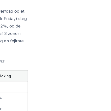
er/dag og et
k Friday) steg
3,2%, og de
af 3 zoner i
 en fejlrate
ng:
icking
%
r