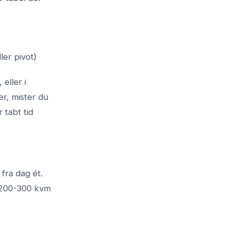
er pivot)
eller i
r, mister du
 tabt tid
fra dag ét.
r 200-300 kvm