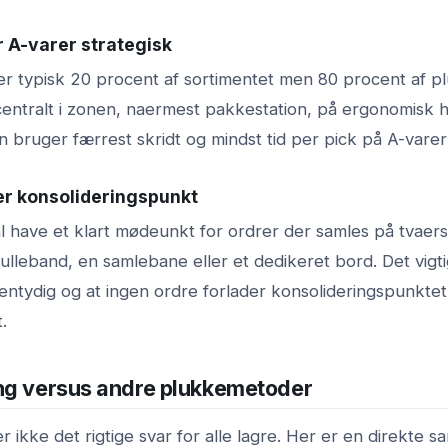
r A-varer strategisk
er typisk 20 procent af sortimentet men 80 procent af p
 centralt i zonen, naermest pakkestation, på ergonomisk 
 bruger færrest skridt og mindst tid per pick på A-varer
ner konsolideringspunkt
l have et klart mødeunkt for ordrer der samles på tvaers
ulleband, en samlebane eller et dedikeret bord. Det vigti
entydig og at ingen ordre forlader konsolideringspunktet
.
ng versus andre plukkemetoder
r ikke det rigtige svar for alle lagre. Her er en direkte 