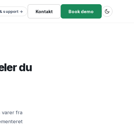
Kontakt
Book demo
 & support →
eler du
 varer fra
lementeret