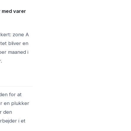
r med varer
rkert: zone A
tet bliver en
per maaned i
.
den for at
r en plukker
er den
rbejder i et