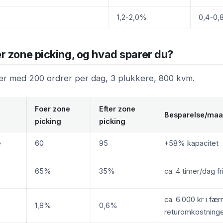
1,2-2,0%
0,4-0
r zone picking, og hvad sparer du?
er med 200 ordrer per dag, 3 plukkere, 800 kvm.
Foer zone
Efter zone
Besparelse/ma
picking
picking
e
60
95
+58% kapacitet
65%
35%
ca. 4 timer/dag fr
ca. 6.000 kr i fær
1,8%
0,6%
returomkostning