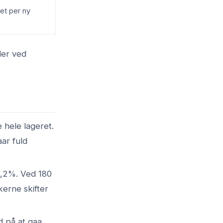
ret per ny
er ved
 hele lageret.
aar fuld
1,2%. Ved 180
erne skifter
d på at gaa,