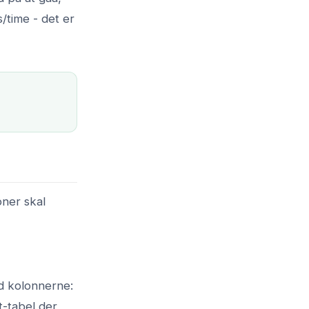
/time - det er
oner skal
d kolonnerne:
t-tabel der