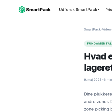
SmartPack
Udforsk SmartPack
Pri
SmartPack
›
Viden
›
FUNDAMENTAL
Hvad e
lageret
9. maj 2025
~6 min
Dine plukkere
andre zoner. D
zone picking b