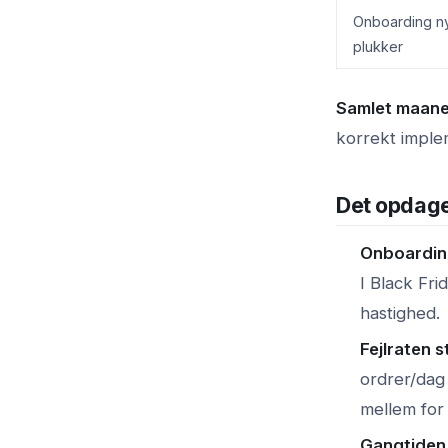
Onboarding n
plukker
Samlet maaned
korrekt imple
Det opdager
Onboarding
I Black Fri
hastighed.
Fejlraten s
ordrer/dag
mellem for
Gangtiden 