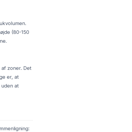
lukvolumen.
højde (80-150
ne.
 af zoner. Det
ge er, at
 uden at
sammenligning: