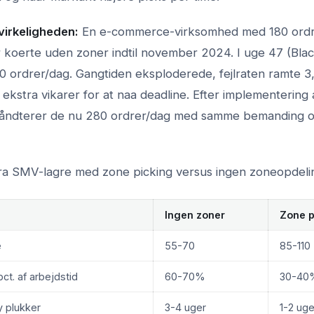
virkeligheden:
En e-commerce-virksomhed med 180 ordr
 koerte uden zoner indtil november 2024. I uge 47 (Blac
20 ordrer/dag. Gangtiden eksploderede, fejlraten ramte 
ekstra vikarer for at naa deadline. Efter implementering 
åndterer de nu 280 ordrer/dag med samme bemanding og
fra SMV-lagre med zone picking versus ingen zoneopdeli
Ingen zoner
Zone p
e
55-70
85-110
ct. af arbejdstid
60-70%
30-40
 plukker
3-4 uger
1-2 uge