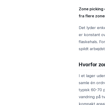
Zone picking 
fra flere zon
Det lyder enke
er konstant o
flaskehals. F
spildt arbejds
Hvorfor zo
I et lager ud
samle én ordr
typisk 60-70 p
vandring på tv
kompakt areal