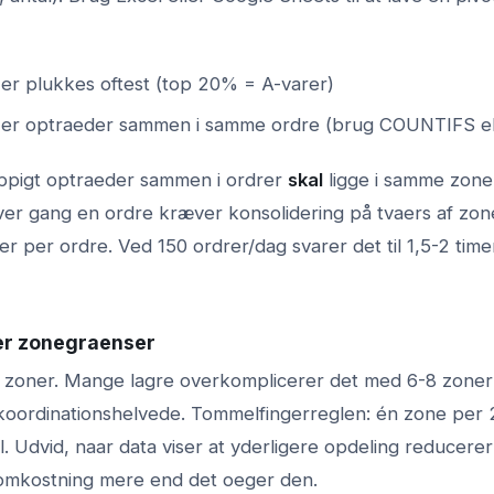
er plukkes oftest (top 20% = A-varer)
er optraeder sammen i samme ordre (brug COUNTIFS ell
ppigt optraeder sammen i ordrer
skal
ligge i samme zone, 
er gang en ordre kræver konsolidering på tvaers af zone
 per ordre. Ved 150 ordrer/dag svarer det til 1,5-2 timer
ner zonegraenser
 zoner. Mange lagre overkomplicerer det med 6-8 zoner 
 koordinationshelvede. Tommelfingerreglen: én zone pe
l. Udvid, naar data viser at yderligere opdeling reducerer
omkostning mere end det oeger den.