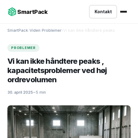
-->
SmartPack
Kontakt
SmartPack
›
Viden
›
Problemer
›
Vi kan ikke håndtere peaks
PROBLEMER
Vi kan ikke håndtere peaks ,
kapacitetsproblemer ved høj
ordrevolumen
30. april 2025
~5 min