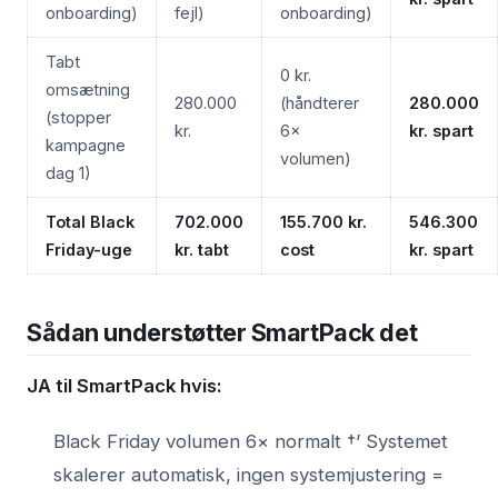
onboarding)
fejl)
onboarding)
Tabt
0 kr.
omsætning
280.000
(håndterer
280.000
(stopper
kr.
6×
kr. spart
kampagne
volumen)
dag 1)
Total Black
702.000
155.700 kr.
546.300
Friday-uge
kr. tabt
cost
kr. spart
Sådan understøtter SmartPack det
JA til SmartPack hvis:
Black Friday volumen 6× normalt †’ Systemet
skalerer automatisk, ingen systemjustering =