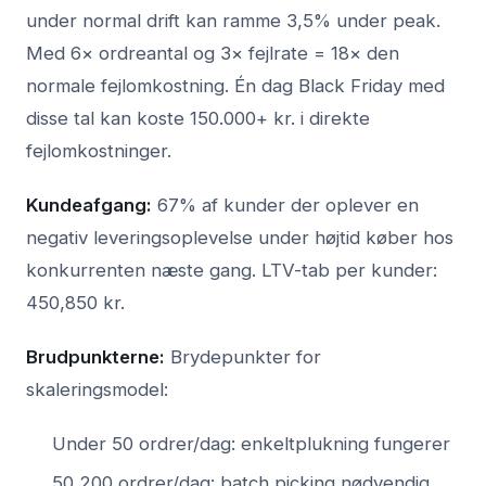
under normal drift kan ramme 3,5% under peak.
Med 6× ordreantal og 3× fejlrate = 18× den
normale fejlomkostning. Én dag Black Friday med
disse tal kan koste 150.000+ kr. i direkte
fejlomkostninger.
Kundeafgang:
67% af kunder der oplever en
negativ leveringsoplevelse under højtid køber hos
konkurrenten næste gang. LTV-tab per kunder:
450,850 kr.
Brudpunkterne:
Brydepunkter for
skaleringsmodel:
Under 50 ordrer/dag: enkeltplukning fungerer
50,200 ordrer/dag: batch picking nødvendig