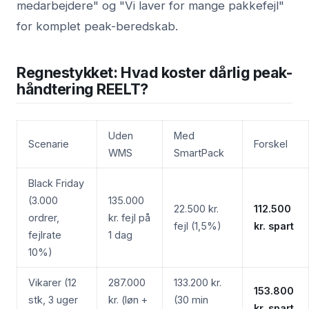
medarbejdere" og "Vi laver for mange pakkefejl"
for komplet peak-beredskab.
Regnestykket: Hvad koster dårlig peak-
håndtering REELT?
Uden
Med
Scenarie
Forskel
WMS
SmartPack
Black Friday
(3.000
135.000
22.500 kr.
112.500
ordrer,
kr. fejl på
fejl (1,5%)
kr. spart
fejlrate
1 dag
10%)
Vikarer (12
287.000
133.200 kr.
153.800
stk, 3 uger
kr. (løn +
(30 min
kr. spart