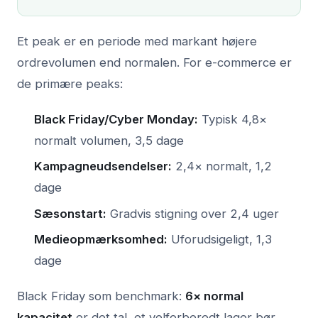
Et peak er en periode med markant højere
ordrevolumen end normalen. For e-commerce er
de primære peaks:
Black Friday/Cyber Monday:
Typisk 4,8×
normalt volumen, 3,5 dage
Kampagneudsendelser:
2,4× normalt, 1,2
dage
Sæsonstart:
Gradvis stigning over 2,4 uger
Medieopmærksomhed:
Uforudsigeligt, 1,3
dage
Black Friday som benchmark:
6× normal
kapacitet
er det tal, et velforberedt lager bør