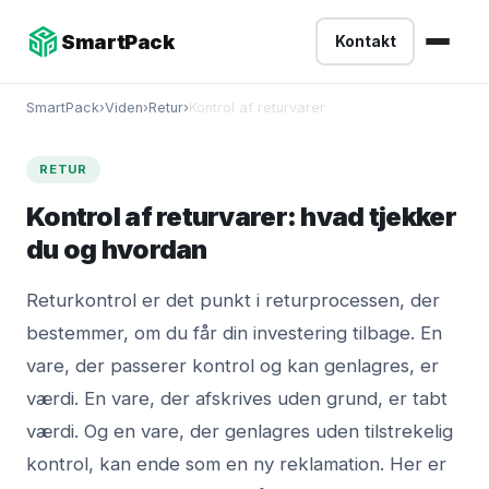
-->
SmartPack
Kontakt
SmartPack
›
Viden
›
Retur
›
Kontrol af returvarer
RETUR
Kontrol af returvarer: hvad tjekker
du og hvordan
Returkontrol er det punkt i returprocessen, der
bestemmer, om du får din investering tilbage. En
vare, der passerer kontrol og kan genlagres, er
værdi. En vare, der afskrives uden grund, er tabt
værdi. Og en vare, der genlagres uden tilstrekelig
kontrol, kan ende som en ny reklamation. Her er