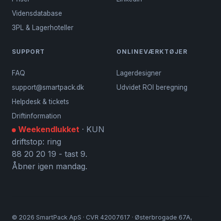
Vidensdatabase
3PL & Lagerhoteller
SUPPORT
ONLINEVÆRKTØJER
FAQ
Lagerdesigner
support@smartpack.dk
Udvidet ROI beregning
Helpdesk & tickets
Driftinformation
Weekendlukket
· KUN
driftstop: ring
88 20 20 19 - tast 9.
Åbner igen mandag.
©
2026
SmartPack ApS · CVR 42007617 · Østerbrogade 67A,