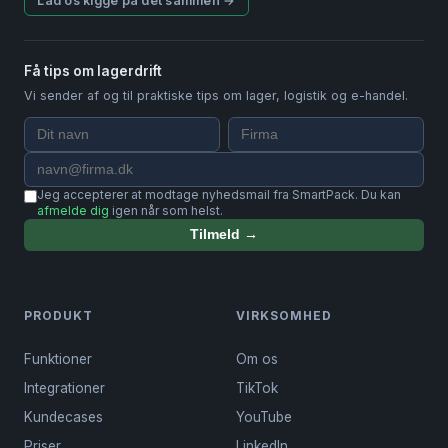
Lad os kigge på det sammen →
Få tips om lagerdrift
Vi sender af og til praktiske tips om lager, logistik og e-handel.
Jeg accepterer at modtage nyhedsmail fra SmartPack. Du kan
afmelde dig
igen når som helst.
Tilmeld →
PRODUKT
VIRKSOMHED
Funktioner
Om os
Integrationer
TikTok
Kundecases
YouTube
Priser
LinkedIn