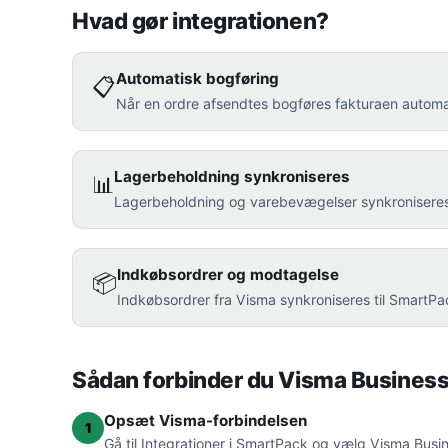
Hvad gør integrationen?
Automatisk bogføring
📋
Når en ordre afsendtes bogføres fakturaen automa
Lagerbeholdning synkroniseres
📊
Lagerbeholdning og varebevægelser synkroniseres 
Indkøbsordrer og modtagelse
📦
Indkøbsordrer fra Visma synkroniseres til SmartPa
Sådan forbinder du Visma Busines
Opsæt Visma-forbindelsen
1
Gå til Integrationer i SmartPack og vælg Visma Busi