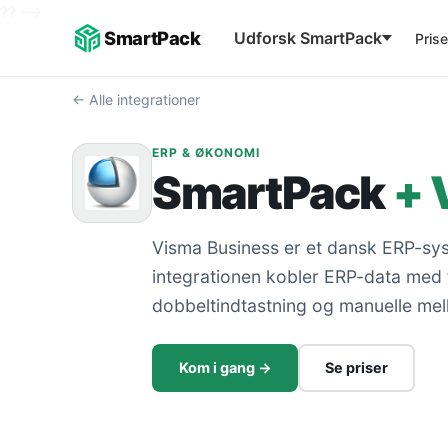
??
-->
SmartPack
Udforsk SmartPack
Prise
← Alle integrationer
ERP & ØKONOMI
SmartPack
+ 
Visma Business er et dansk ERP-sy
integrationen kobler ERP-data med fy
dobbeltindtastning og manuelle mel
Kom i gang →
Se priser