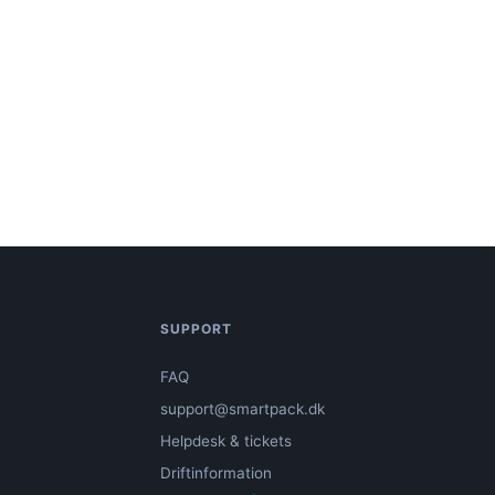
SUPPORT
FAQ
support@smartpack.dk
Helpdesk & tickets
Driftinformation