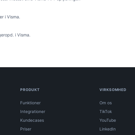
er i Visma.
eropd. i Visma.
PRODUKT
VIRKSOMHED
Funktioner
Om os
Integrationer
TikTok
Kundecases
YouTube
Priser
LinkedIn