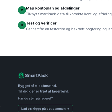
Map kontoplan og afdelinger
2
Tilknyt SmartPack-data til korrekte konti og afdeling
Test og verificer
3
Gennemfør en testordre og bekræft bogføring og lag
SmartPack
Bygget af e-købmænd.
Til dig der er træt af lagerbøvl.
Har du styr på lageret?
Lad os kigge på det sammen →