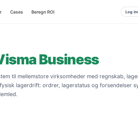
r
Cases
Beregn ROI
Log in
Visma Business
stem til mellemstore virksomheder med regnskab, lage
sisk lagerdrift: ordrer, lagerstatus og forsendelser s
lemled.