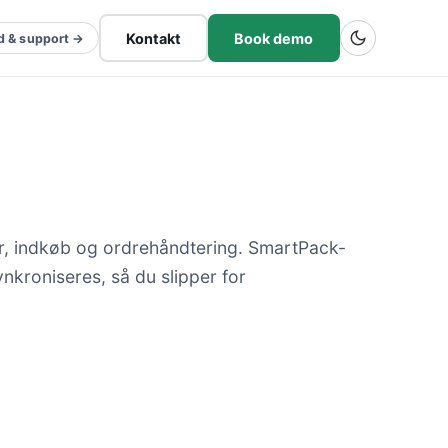
Kontakt
Book demo
d & support →
r, indkøb og ordrehåndtering. SmartPack-
ynkroniseres, så du slipper for